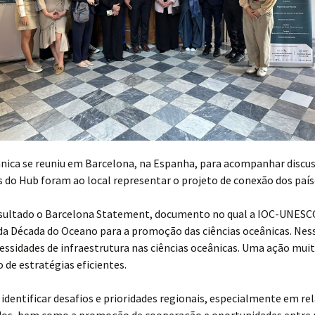
ceânica se reuniu em Barcelona, na Espanha, para acompanhar disc
do Hub foram ao local representar o projeto de conexão dos país
resultado o Barcelona Statement, documento no qual a IOC-UNESCO
da Década do Oceano para a promoção das ciências oceânicas. Ness
essidades de infraestrutura nas ciências oceânicas. Uma ação muit
de estratégias eficientes.
entificar desafios e prioridades regionais, especialmente em re
os, bem como a promoção de cooperação e oportunidades entre pa