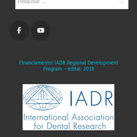
por:
Financiamento: IADR Regional Development
Program - edital: 2018