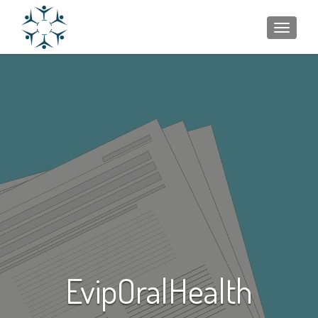
ALTER
EvipOralHealth