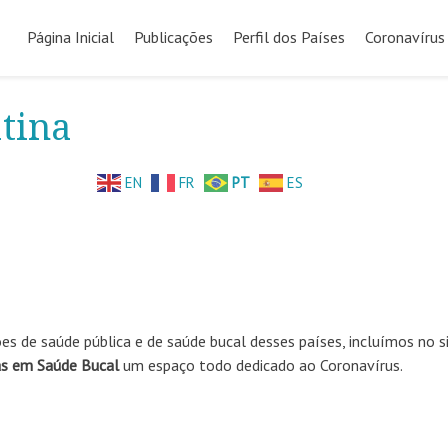
Pular
para
Página Inicial
Publicações
Perfil dos Países
Coronavírus
o
conteúdo
tina
EN
FR
PT
ES
es de saúde pública e de saúde bucal desses países, incluímos no s
as em Saúde Bucal
um espaço todo dedicado ao Coronavírus.