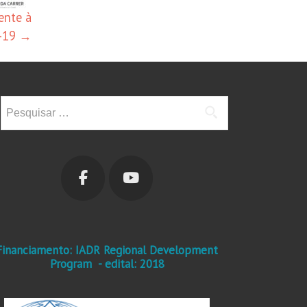
ente à
-19
→
Pesquisar
por:
Financiamento: IADR Regional Development
Program - edital: 2018