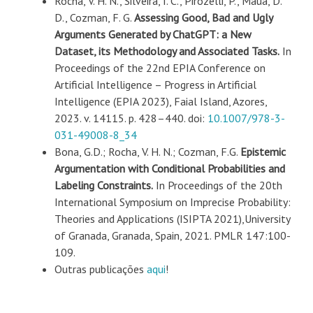
Rocha, V. H. N., Silveira, I. C., Pirozelli, P., Mauá, D.
D., Cozman, F. G.
Assessing Good, Bad and Ugly
Arguments Generated by ChatGPT: a New
Dataset, its Methodology and Associated Tasks.
In
Proceedings of the 22nd EPIA Conference on
Artificial Intelligence – Progress in Artificial
Intelligence (EPIA 2023), Faial Island, Azores,
2023. v. 14115. p. 428–440. doi:
10.1007/978-3-
031-49008-8_34
Bona, G.D.; Rocha, V. H. N.; Cozman, F.G.
Epistemic
Argumentation with Conditional Probabilities and
Labeling Constraints.
In Proceedings of the 20th
International Symposium on Imprecise Probability:
Theories and Applications (ISIPTA 2021),University
of Granada, Granada, Spain, 2021. PMLR 147:100-
109.
Outras publicações
aqui
!