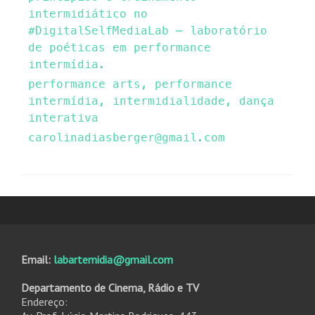
intermidiático no
#DigitalSelfMediaLab – laboratório
de poéticas em performance
intermídia.
performance arts, performance
intermídia, intermidialidade, dança
interativa
carolinadiasberger@gmail.com
Email:
labartemidia@gmail.com
Departamento de Cinema, Rádio e TV
Endereço: