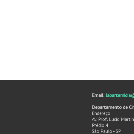
Email:
labartemidia
Departamento de Ci
Endereço:
Av. Prof. Lúcio Marti
Prédio 4
São Paulo - SP