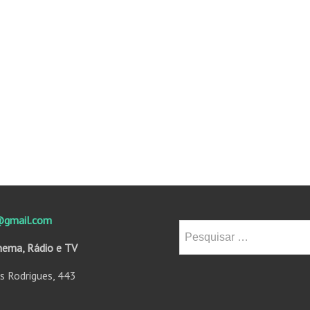
@gmail.com
nema, Rádio e TV
ns Rodrigues, 443