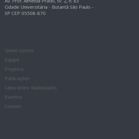
Av. Prof. Almeida Prado, tv. 2, n. 83
Cidade Universitária - Butantã São Paulo -
SP CEP 05508-870
Quem somos
Equipe
Projetos
Publicações
Laboratório Multiusuário
Eventos
Contato