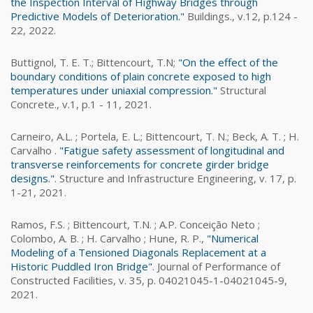
the Inspection Interval of Highway Bridges through
Predictive Models of Deterioration."
Buildings., v.12, p.124 -
22, 2022.
Buttignol, T. E. T.; Bittencourt, T.N;
"On the effect of the
boundary conditions of plain concrete exposed to high
temperatures under uniaxial compression."
Structural
Concrete., v.1, p.1 - 11, 2021.
Carneiro, A.L. ; Portela, E. L.; Bittencourt, T. N.; Beck, A. T. ; H.
Carvalho .
"Fatigue safety assessment of longitudinal and
transverse reinforcements for concrete girder bridge
designs."
. Structure and Infrastructure Engineering, v. 17, p.
1-21, 2021.
Ramos, F.S. ; Bittencourt, T.N. ; A.P. Conceição Neto ;
Colombo, A. B. ; H. Carvalho ; Hune, R. P.,
"Numerical
Modeling of a Tensioned Diagonals Replacement at a
Historic Puddled Iron Bridge"
. Journal of Performance of
Constructed Facilities, v. 35, p. 04021045-1-04021045-9,
2021.