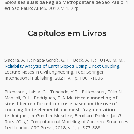
Solos Residuais da Região Metropolitana de São Paulo.
1.
ed. São Paulo: ABMS, 2012. v. 1. 22p .
Capítulos em Livros
Siacara, A. T. ; Napa-García, G. F. ; Beck, A. T. ; FUTAI, M. M. .
Reliability Analysis of Earth Slopes Using Direct Coupling.
Lecture Notes in Civil Engineering. 1ed.: Springer
International Publishing, 2021, v. , p. 1001-1008.
Bitencourt, Luís A. G. ; Trindade, Y.T. ; Bittencourt, Túlio N. ;
Manzoli, O. L ; Rodrigues, E. A.
Multiscale modeling of
steel fiber reinforced concrete based on the use of
coupling finite elementd and mesh fragmentation
technique.
, In: Gunther Meschke; Bernhard Pichler; Jan G.
Rots. (Org.). Computational Modeling of Concrete Structures.
1ed.London: CRC Press, 2018, v. 1, p. 877-888.