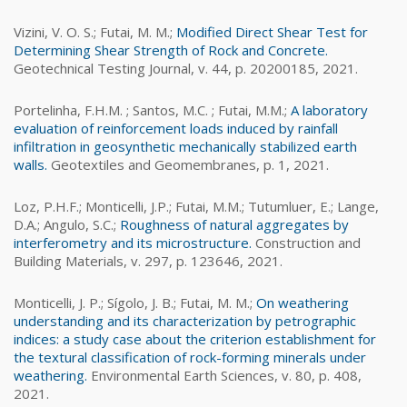
Vizini, V. O. S.; Futai, M. M.;
Modified Direct Shear Test for
Determining Shear Strength of Rock and Concrete.
Geotechnical Testing Journal, v. 44, p. 20200185, 2021.
Portelinha, F.H.M. ; Santos, M.C. ; Futai, M.M.;
A laboratory
evaluation of reinforcement loads induced by rainfall
infiltration in geosynthetic mechanically stabilized earth
walls.
Geotextiles and Geomembranes, p. 1, 2021.
Loz, P.H.F.; Monticelli, J.P.; Futai, M.M.; Tutumluer, E.; Lange,
D.A.; Angulo, S.C.;
Roughness of natural aggregates by
interferometry and its microstructure.
Construction and
Building Materials, v. 297, p. 123646, 2021.
Monticelli, J. P.; Sígolo, J. B.; Futai, M. M.;
On weathering
understanding and its characterization by petrographic
indices: a study case about the criterion establishment for
the textural classification of rock-forming minerals under
weathering.
Environmental Earth Sciences, v. 80, p. 408,
2021.