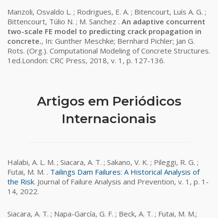
Manzoli, Osvaldo L. ; Rodrigues, E. A. ; Bitencourt, Luís A. G. ;
Bittencourt, Túlio N. ; M. Sanchez .
An adaptive concurrent
two-scale FE model to predicting crack propagation in
concrete.
, In: Gunther Meschke; Bernhard Pichler; Jan G.
Rots. (Org.). Computational Modeling of Concrete Structures.
1ed.London: CRC Press, 2018, v. 1, p. 127-136.
Artigos em Periódicos
Internacionais
Halabi, A. L. M. ; Siacara, A. T. ; Sakano, V. K. ; Pileggi, R. G. ;
Futai, M. M. .
Tailings Dam Failures: A Historical Analysis of
the Risk
. Journal of Failure Analysis and Prevention, v. 1, p. 1-
14, 2022.
Siacara, A. T. ; Napa-García, G. F. ; Beck, A. T. ; Futai, M. M.;