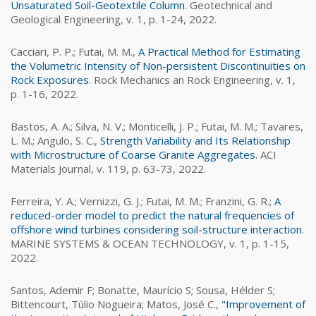
Unsaturated Soil-Geotextile Column.
Geotechnical and
Geological Engineering, v. 1, p. 1-24, 2022.
Cacciari, P. P.; Futai, M. M.,
A Practical Method for Estimating
the Volumetric Intensity of Non-persistent Discontinuities on
Rock Exposures.
Rock Mechanics an Rock Engineering, v. 1,
p. 1-16, 2022.
Bastos, A. A.; Silva, N. V.; Monticelli, J. P.; Futai, M. M.; Tavares,
L. M.; Angulo, S. C.,
Strength Variability and Its Relationship
with Microstructure of Coarse Granite Aggregates.
ACI
Materials Journal, v. 119, p. 63-73, 2022.
Ferreira, Y. A.; Vernizzi, G. J.; Futai, M. M.; Franzini, G. R.;
A
reduced-order model to predict the natural frequencies of
offshore wind turbines considering soil-structure interaction.
MARINE SYSTEMS & OCEAN TECHNOLOGY, v. 1, p. 1-15,
2022.
Santos, Ademir F; Bonatte, Maurício S; Sousa, Hélder S;
Bittencourt, Túlio Nogueira; Matos, José C.,
"Improvement of