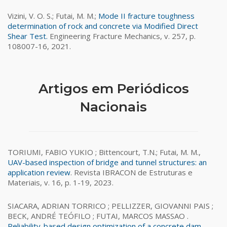
Vizini, V. O. S.; Futai, M. M.;
Mode II fracture toughness
determination of rock and concrete via Modified Direct
Shear Test.
Engineering Fracture Mechanics, v. 257, p.
108007-16, 2021.
Artigos em Periódicos
Nacionais
TORIUMI, FABIO YUKIO ; Bittencourt, T.N.; Futai, M. M.,
UAV-based inspection of bridge and tunnel structures: an
application review
. Revista IBRACON de Estruturas e
Materiais, v. 16, p. 1-19, 2023.
SIACARA, ADRIAN TORRICO ; PELLIZZER, GIOVANNI PAIS ;
BECK, ANDRÉ TEÓFILO ; FUTAI, MARCOS MASSAO .
Reliability-based design optimization of a concrete dam
.