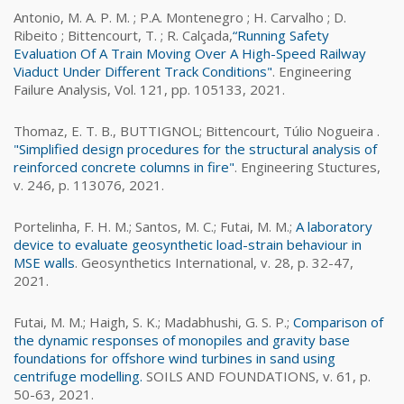
Antonio, M. A. P. M. ; P.A. Montenegro ; H. Carvalho ; D.
Ribeito ; Bittencourt, T. ; R. Calçada,
“Running Safety
Evaluation Of A Train Moving Over A High-Speed Railway
Viaduct Under Different Track Conditions"
. Engineering
Failure Analysis, Vol. 121, pp. 105133, 2021.
Thomaz, E. T. B., BUTTIGNOL; Bittencourt, Túlio Nogueira .
"Simplified design procedures for the structural analysis of
reinforced concrete columns in fire"
. Engineering Stuctures,
v. 246, p. 113076, 2021.
Portelinha, F. H. M.; Santos, M. C.; Futai, M. M.;
A laboratory
device to evaluate geosynthetic load-strain behaviour in
MSE walls
. Geosynthetics International, v. 28, p. 32-47,
2021.
Futai, M. M.; Haigh, S. K.; Madabhushi, G. S. P.;
Comparison of
the dynamic responses of monopiles and gravity base
foundations for offshore wind turbines in sand using
centrifuge modelling.
SOILS AND FOUNDATIONS, v. 61, p.
50-63, 2021.