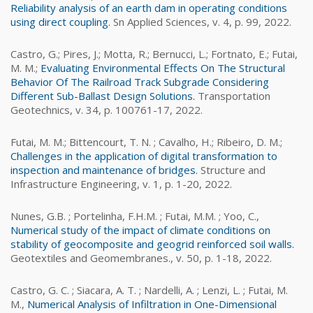
Reliability analysis of an earth dam in operating conditions
using direct coupling
. Sn Applied Sciences, v. 4, p. 99, 2022.
Castro, G.; Pires, J.; Motta, R.; Bernucci, L.; Fortnato, E.; Futai,
M. M.;
Evaluating Environmental Effects On The Structural
Behavior Of The Railroad Track Subgrade Considering
Different Sub-Ballast Design Solutions.
Transportation
Geotechnics, v. 34, p. 100761-17, 2022.
Futai, M. M.; Bittencourt, T. N. ; Cavalho, H.; Ribeiro, D. M.;
Challenges in the application of digital transformation to
inspection and maintenance of bridges.
Structure and
Infrastructure Engineering, v. 1, p. 1-20, 2022.
Nunes, G.B. ; Portelinha, F.H.M. ; Futai, M.M. ; Yoo, C.,
Numerical study of the impact of climate conditions on
stability of geocomposite and geogrid reinforced soil walls.
Geotextiles and Geomembranes., v. 50, p. 1-18, 2022.
Castro, G. C. ; Siacara, A. T. ; Nardelli, A. ; Lenzi, L. ; Futai, M.
M.,
Numerical Analysis of Infiltration in One-Dimensional