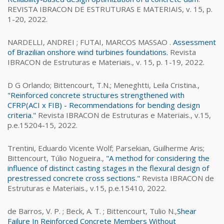
REVISTA IBRACON DE ESTRUTURAS E MATERIAIS, v. 15, p.
1-20, 2022.
NARDELLI, ANDREI ; FUTAI, MARCOS MASSAO .
Assessment
of Brazilian onshore wind turbines foundations.
Revista
IBRACON de Estruturas e Materiais., v. 15, p. 1-19, 2022.
D G Orlando; Bittencourt, T.N.; Meneghtti, Leila Cristina.,
"Reinforced concrete structures strengthened with
CFRP(ACI x FIB) - Recommendations for bending design
criteria."
Revista IBRACON de Estruturas e Materiais., v.15,
p.e.15204-15, 2022.
Trentini, Eduardo Vicente Wolf; Parsekian, Guilherme Aris;
Bittencourt, Túlio Nogueira.,
"A method for considering the
influence of distinct casting stages in the flexural design of
prestressed concrete cross sections."
Revista IBRACON de
Estruturas e Materiais., v.15, p.e.15410, 2022.
de Barros, V. P. ; Beck, A. T. ; Bittencourt, Tulio N.,
Shear
Failure In Reinforced Concrete Members Without