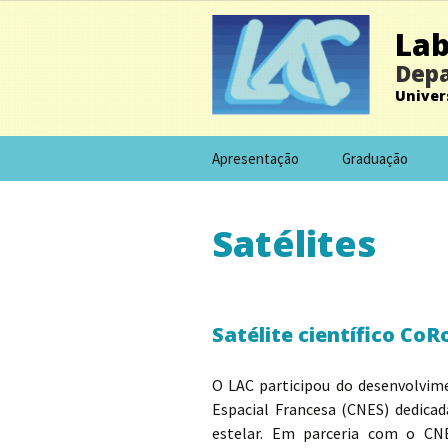
Lab
Depa
Univer
Apresentação
Graduação
Satélites
Satélite científico CoR
O LAC participou do desenvolvime
Espacial Francesa (CNES) dedicad
estelar. Em parceria com o CN