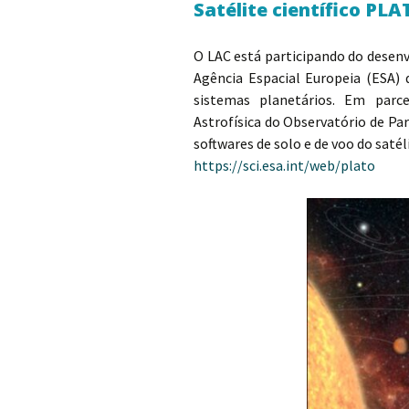
Satélite científico PLA
O LAC está participando do desenv
Agência Espacial Europeia (ESA) 
sistemas planetários. Em parc
Astrofísica do Observatório de Pa
softwares de solo e de voo do saté
https://sci.esa.int/web/plato