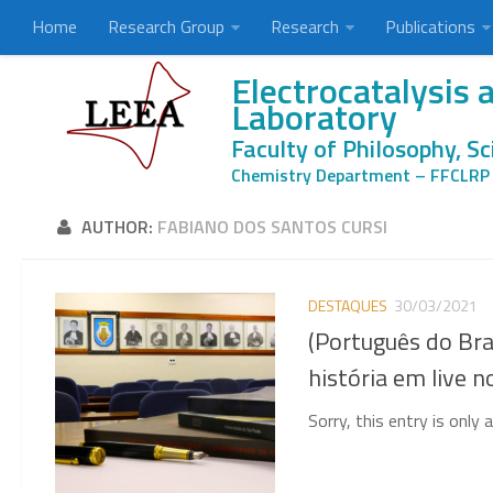
Home
Research Group
Research
Publications
Electrocatalysis
Laboratory
Faculty of Philosophy, Sc
Chemistry Department – FFCLRP
AUTHOR:
FABIANO DOS SANTOS CURSI
DESTAQUES
30/03/2021
(Português do Bra
história em live 
Sorry, this entry is only 