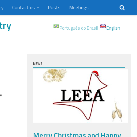
ry
Contact us
Posts
Meetings
try
Português do Brasil
English
NEWS
e
Merry Christmas and Happy