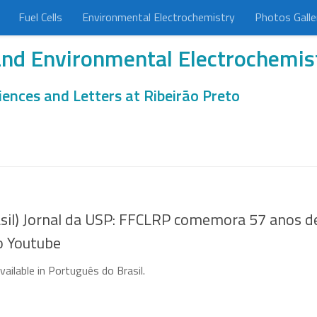
Fuel Cells
Environmental Electrochemistry
Photos Galle
 and Environmental Electrochemis
iences and Letters at Ribeirão Preto
sil) Jornal da USP: FFCLRP comemora 57 anos d
no Youtube
available in Português do Brasil.