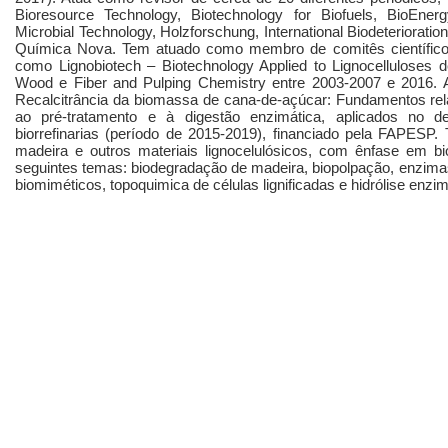
Bioresource Technology, Biotechnology for Biofuels, BioE
Microbial Technology, Holzforschung, International Biodeteriorati
Química Nova. Tem atuado como membro de comitês científicos 
como Lignobiotech – Biotechnology Applied to Lignocelluloses 
Wood e Fiber and Pulping Chemistry entre 2003-2007 e 2016. A
Recalcitrância da biomassa de cana-de-açúcar: Fundamentos rel
ao pré-tratamento e à digestão enzimática, aplicados no 
biorrefinarias (período de 2015-2019), financiado pela FAPESP
madeira e outros materiais lignocelulósicos, com ênfase em bi
seguintes temas: biodegradação de madeira, biopolpação, enzimas 
biomiméticos, topoquimica de células lignificadas e hidrólise enzim