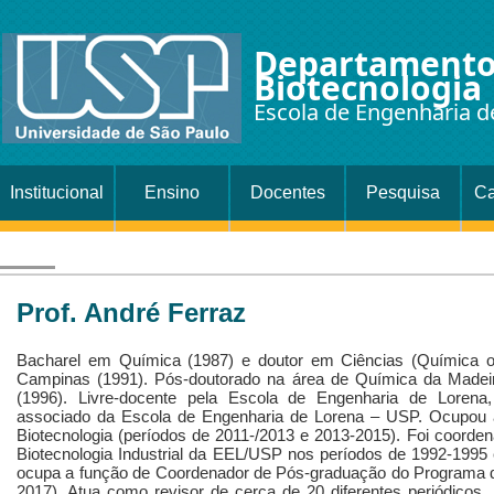
Departamento
Biotecnologia
Escola de Engenharia d
Institucional
Ensino
Docentes
Pesquisa
Ca
Prof. André Ferraz
Bacharel em Química (1987) e doutor em Ciências (Química or
Campinas (1991). Pós-doutorado na área de Química da Madeir
(1996). Livre-docente pela Escola de Engenharia de Lorena
associado da Escola de Engenharia de Lorena – USP. Ocupou 
Biotecnologia (períodos de 2011-/2013 e 2013-2015). Foi coord
Biotecnologia Industrial da EEL/USP nos períodos de 1992-1995
ocupa a função de Coordenador de Pós-graduação do Programa de 
2017). Atua como revisor de cerca de 20 diferentes periódicos, 