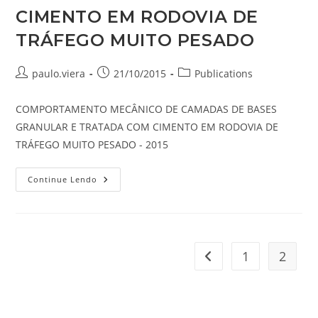
EMULSÃO
CIMENTO EM RODOVIA DE
ASFÁLTICA
E
TRÁFEGO MUITO PESADO
CIMENTO
PORTLAND
E
A
Autor
Post
Categoria
paulo.viera
21/10/2015
Publications
INFLUÊNCIA
do
DE
publicado:
do
CADA
post:
post:
MATERIAL
COMPORTAMENTO MECÂNICO DE CAMADAS DE BASES
GRANULAR E TRATADA COM CIMENTO EM RODOVIA DE
TRÁFEGO MUITO PESADO - 2015
COMPORTAMENTO
Continue Lendo
MECÂNICO
DE
CAMADAS
DE
BASES
GRANULAR
E
1
2
Ir para a página anterio
TRATADA
COM
CIMENTO
EM
RODOVIA
DE