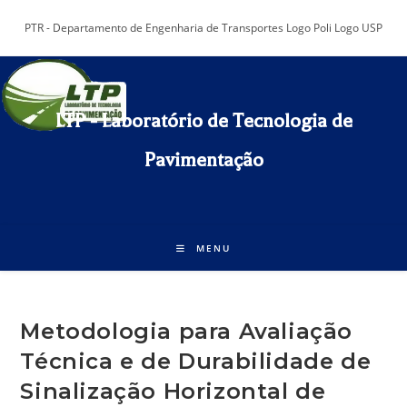
Ir
PTR - Departamento de Engenharia de Transportes Logo Poli Logo USP
para
o
conteúdo
LTP - Laboratório de Tecnologia de
Pavimentação​
MENU
Metodologia para Avaliação
Técnica e de Durabilidade de
Sinalização Horizontal de