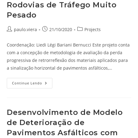
Rodovias de Tráfego Muito
Pesado
Autor
Post
Categoria
paulo.viera
21/10/2020
Projects
do
publicado:
do
post:
post:
Coordenação: Liedi Légi Bariani Bernucci Este projeto conta
com a concepção de metodologia de avaliação da perda
progressiva de retrorreflexão dos materiais aplicados para
a sinalização horizontal de pavimentos asfálticos,…
Metodologia
Continue Lendo
Para
Avaliação
Técnica
E
De
Durabilidade
Desenvolvimento de Modelo
De
Sinalização
de Deterioração de
Horizontal
De
Rodovias
Pavimentos Asfálticos com
De