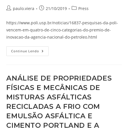
Autor
Post
Categoria
paulo.viera
21/10/2019
Press
do
publicado:
do
post:
post:
https://www.poli.usp.br/noticias/16837-pesquisas-da-poli-
vencem-em-quatro-de-cinco-categorias-do-premio-de-
inovacao-da-agencia-nacional-do-petroleo.html
Pesquisas
Continue Lendo
Da
Poli
Vencem
Em
Quatro
De
ANÁLISE DE PROPRIEDADES
Cinco
Categorias
FÍSICAS E MECÂNICAS DE
Do
Prêmio
De
MISTURAS ASFÁLTICAS
Inovação
Da
RECICLADAS A FRIO COM
Agência
Nacional
EMULSÃO ASFÁLTICA E
Do
Petróleo
CIMENTO PORTLAND E A