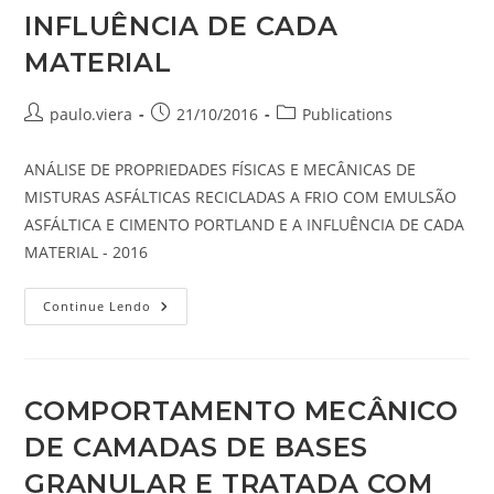
INFLUÊNCIA DE CADA
MATERIAL
Autor
Post
Categoria
paulo.viera
21/10/2016
Publications
do
publicado:
do
post:
post:
ANÁLISE DE PROPRIEDADES FÍSICAS E MECÂNICAS DE
MISTURAS ASFÁLTICAS RECICLADAS A FRIO COM EMULSÃO
ASFÁLTICA E CIMENTO PORTLAND E A INFLUÊNCIA DE CADA
MATERIAL - 2016
ANÁLISE
Continue Lendo
DE
PROPRIEDADES
FÍSICAS
E
MECÂNICAS
DE
COMPORTAMENTO MECÂNICO
MISTURAS
ASFÁLTICAS
DE CAMADAS DE BASES
RECICLADAS
A
FRIO
GRANULAR E TRATADA COM
COM