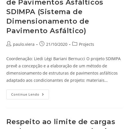
Instrumentação
de Pavimentos Asfálticos
E
Sistema
SDIMPA (Sistema de
Weight
In
Dimensionamento de
Motion
Pavimento Asfáltico)
Autor
Post
Categoria
paulo.viera
21/10/2020
Projects
do
publicado:
do
post:
post:
Coordenação: Liedi Légi Bariani Bernucci O projeto SDIMPA
prevê a concepção e a elaboração de um método de
dimensionamento de estruturas de pavimentos asfálticos
adaptado aos condicionantes de projeto: materiais…
Desenvolvimento
Continue Lendo
De
Um
Método
De
Dimensionamento
De
Respeito ao limite de cargas
Pavimentos
Asfálticos