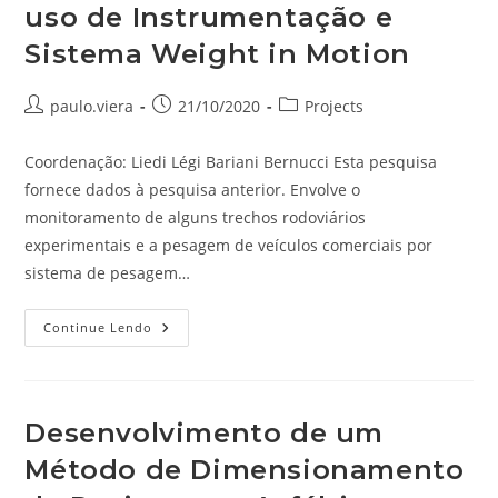
Tráfego
uso de Instrumentação e
Muito
Pesado
Sistema Weight in Motion
Autor
Post
Categoria
paulo.viera
21/10/2020
Projects
do
publicado:
do
post:
post:
Coordenação: Liedi Légi Bariani Bernucci Esta pesquisa
fornece dados à pesquisa anterior. Envolve o
monitoramento de alguns trechos rodoviários
experimentais e a pesagem de veículos comerciais por
sistema de pesagem…
Desenvolvimento
Continue Lendo
De
Modelo
De
Deterioração
De
Pavimentos
Desenvolvimento de um
Asfálticos
Com
Método de Dimensionamento
Uso
De