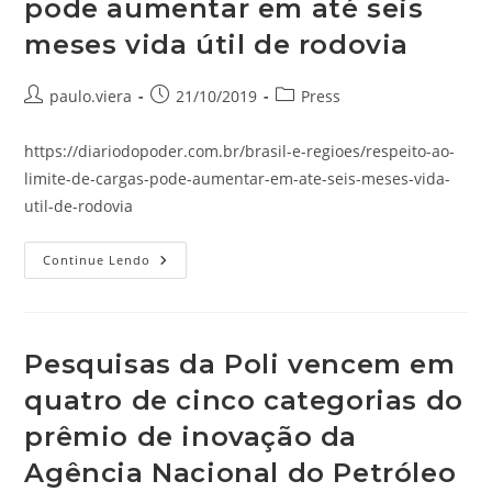
pode aumentar em até seis
SDIMPA
(Sistema
De
meses vida útil de rodovia
Dimensionamento
De
Pavimento
Autor
Post
Categoria
paulo.viera
21/10/2019
Press
Asfáltico)
do
publicado:
do
post:
post:
https://diariodopoder.com.br/brasil-e-regioes/respeito-ao-
limite-de-cargas-pode-aumentar-em-ate-seis-meses-vida-
util-de-rodovia
Respeito
Continue Lendo
Ao
Limite
De
Cargas
Pode
Aumentar
Pesquisas da Poli vencem em
Em
Até
quatro de cinco categorias do
Seis
Meses
Vida
prêmio de inovação da
Útil
De
Agência Nacional do Petróleo
Rodovia