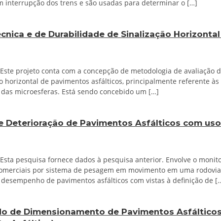
em interrupção dos trens e são usadas para determinar o […]
cnica e de Durabilidade de Sinalização Horizonta
 Este projeto conta com a concepção de metodologia de avaliação d
o horizontal de pavimentos asfálticos, principalmente referente às
a das microesferas. Está sendo concebido um […]
 Deterioração de Pavimentos Asfálticos com uso
 Esta pesquisa fornece dados à pesquisa anterior. Envolve o monit
comerciais por sistema de pesagem em movimento em uma rodovia 
 desempenho de pavimentos asfálticos com vistas à definição de [
o de Dimensionamento de Pavimentos Asfálticos