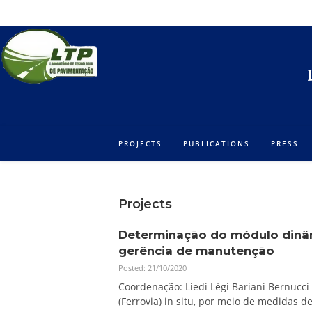
Ir
para
o
conteúdo
PROJECTS
PUBLICATIONS
PRESS
Projects
Determinação do módulo dinâm
gerência de manutenção
Posted: 21/10/2020
Coordenação: Liedi Légi Bariani Bernucc
(Ferrovia) in situ, por meio de medidas