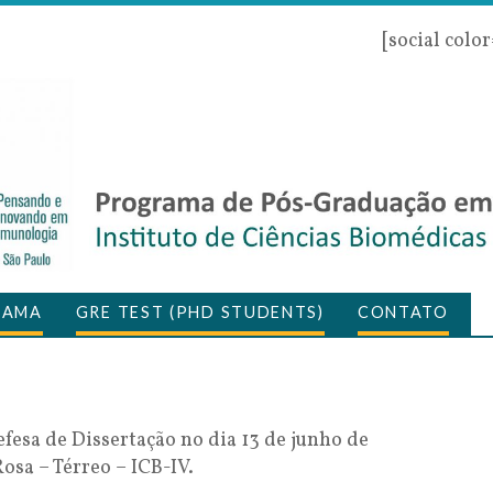
[social colo
RAMA
GRE TEST (PHD STUDENTS)
CONTATO
fesa de Dissertação no dia 13 de junho de
sa – Térreo – ICB-IV.