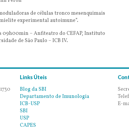
ann Peron
moduladoras de células tronco mesenquimais
mielite experimental autoimune”.
às 09h00min – Anfiteatro do CEFAP, Instituto
sidade de São Paulo – ICB IV.
Links Úteis
Con
 1730
Blog da SBI
Secr
Departamento de Imunologia
Tele
ICB-USP
E-ma
SBI
USP
CAPES