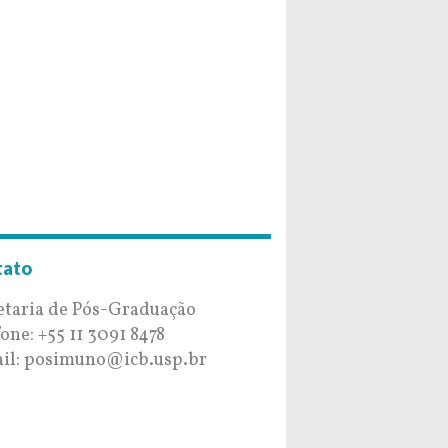
tato
etaria de Pós-Graduação
fone: +55 11 3091 8478
il: posimuno@icb.usp.br