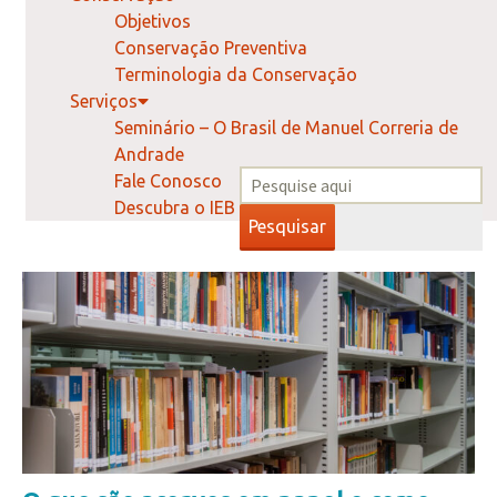
Objetivos
Conservação Preventiva
Terminologia da Conservação
Serviços
Seminário – O Brasil de Manuel Correria de
Andrade
Fale Conosco
Descubra o IEB
Pesquisar