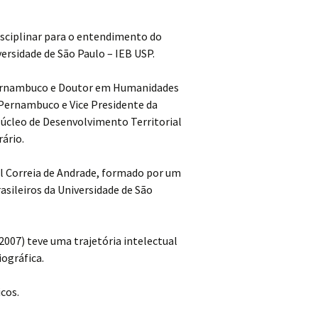
isciplinar para o entendimento do
versidade de São Paulo – IEB USP.
e Pernambuco e Doutor em Humanidades
 Pernambuco e Vice Presidente da
úcleo de Desenvolvimento Territorial
ário.
uel Correia de Andrade, formado por um
sileiros da Universidade de São
2007) teve uma trajetória intelectual
iográfica.
cos.