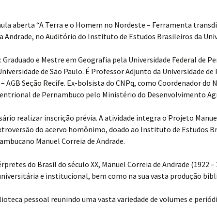
 a aula aberta “A Terra e o Homem no Nordeste – Ferramenta transd
a Andrade, no Auditório do Instituto de Estudos Brasileiros da Uni
ade: Graduado e Mestre em Geografia pela Universidade Federal d
Universidade de São Paulo. É Professor Adjunto da Universidade de
 – AGB Seção Recife. Ex-bolsista do CNPq, como Coordenador do N
tentrional de Pernambuco pelo Ministério do Desenvolvimento Agr
ssário realizar inscrição prévia. A atividade integra o Projeto Man
xtroversão do acervo homônimo, doado ao Instituto de Estudos Bra
nambucano Manuel Correia de Andrade.
retes do Brasil do século XX, Manuel Correia de Andrade (1922 – 
universitária e institucional, bem como na sua vasta produção bibl
lioteca pessoal reunindo uma vasta variedade de volumes e periódi