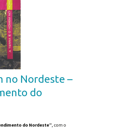
m no Nordeste –
imento do
tendimento do Nordeste”
, com o