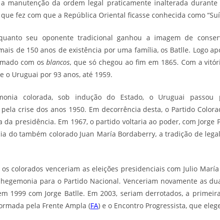
9, a manutenção da ordem legal praticamente inalterada durant
o que fez com que a República Oriental ficasse conhecida como “Suí
enquanto seu oponente tradicional ganhou a imagem de conserv
is de 150 anos de existência por uma família, os Batlle. Logo a
armado com os
blancos
, que só chegou ao fim em 1865. Com a vitóri
 o Uruguai por 93 anos, até 1959.
monia colorada, sob indução do
Estado
, o Uruguai passou 
o pela crise dos anos 1950. Em decorrência desta, o Partido Colora
ra da presidência. Em 1967, o partido voltaria ao poder, com Jorge
ia do também colorado Juan María Bordaberry, a tradição de lega
, os colorados venceriam as eleições presidenciais com Julio María
hegemonia para o Partido Nacional. Venceriam novamente as dua
, em 1999 com
Jorge Batlle
. Em 2003, seriam derrotados, a primeir
 formada pela Frente Ampla (
FA
) e o Encontro Progressista, que ele