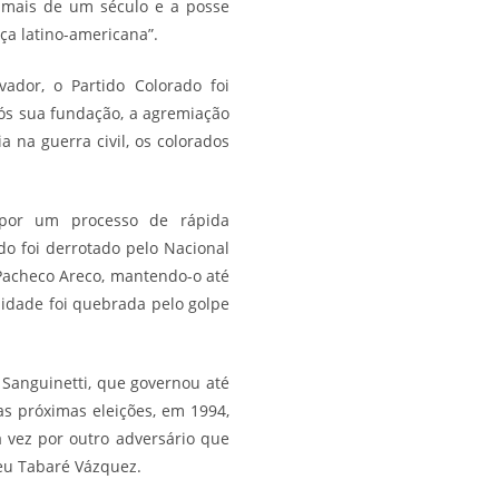
e mais de um século e a posse
ça latino-americana”.
ador, o Partido Colorado foi
pós sua fundação, a agremiação
a na guerra civil, os colorados
por um processo de rápida
do foi derrotado pelo Nacional
 Pacheco Areco, mantendo-o até
lidade foi quebrada pelo golpe
 Sanguinetti, que governou até
s próximas eleições, em 1994,
a vez por outro adversário que
geu
Tabaré Vázquez
.