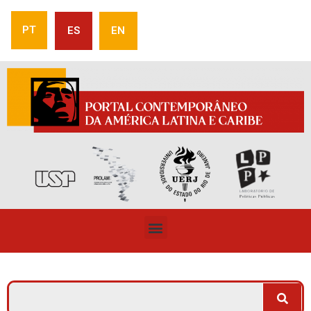
PT
ES
EN