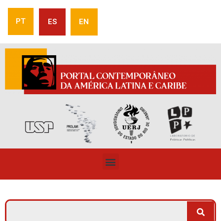
PT
ES
EN