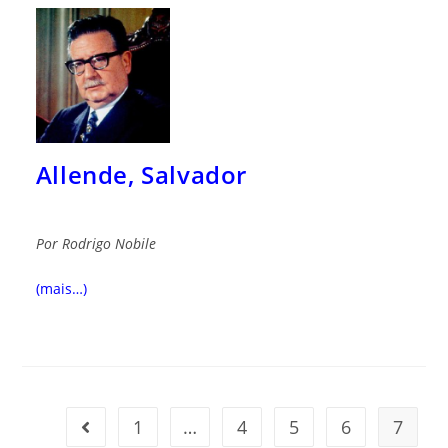
Allende, Salvador
Por
Rodrigo Nobile
(mais…)
1
…
4
5
6
7