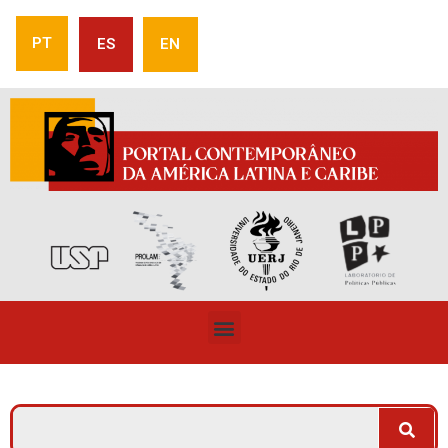
PT
ES
EN