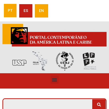
PT
ES
EN