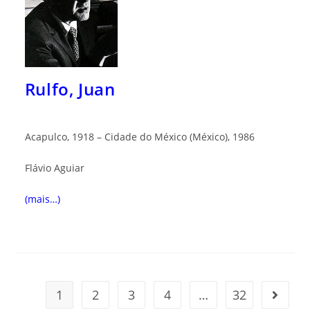
Rulfo, Juan
Acapulco, 1918 – Cidade do México (México), 1986
Flávio Aguiar
(mais…)
1
2
3
4
…
32