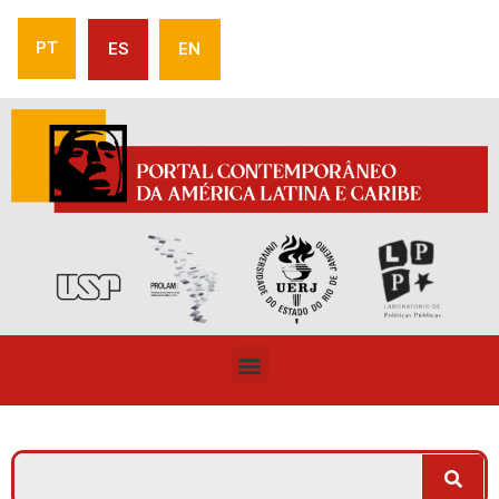
PT
ES
EN