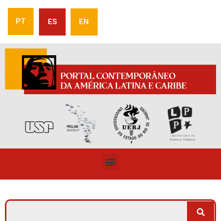
PT
ES
EN