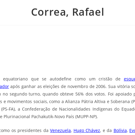
Correa, Rafael
co equatoriano que se autodefine como um cristão de
esqu
ador
após ganhar as eleições de novembro de 2006. Sua vitória s
u no segundo turno, quando obteve 56% dos votos. Foi apoiado 
as e movimentos sociais, como a Alianza Pátria Altiva e Soberana (Pa
 (PS-FA), a Confederação de Nacionalidades Indígenas do Equad
e Plurinacional Pachakutik-Novo País (MUPP-NP).
como os presidentes da
Venezuela
,
Hugo Chávez
, e da
Bolívia
,
Ev