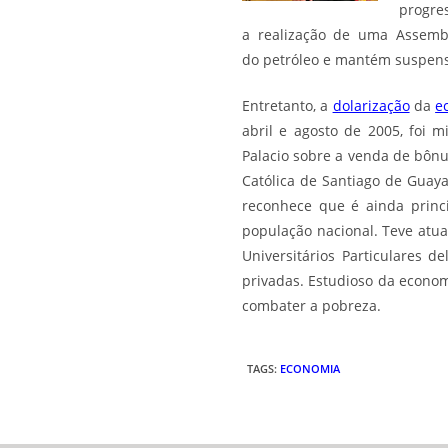
progres
a realização de uma Assembl
do
petróleo
e mantém suspensas
Entretanto, a
dolarização
da
e
abril e agosto de 2005, foi 
Palacio sobre a venda de bôn
Católica de Santiago de Guaya
reconhece que é ainda princ
população nacional. Teve atu
Universitários Particulares 
privadas. Estudioso da econom
combater a pobreza.
TAGS
:
ECONOMIA