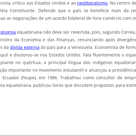
sista, crítico aos Estados Unidos e ao
neoliberalismo
. No centro d
éia Constituinte. Defende que o país se beneficie mais da r
 as negociações de um acordo bilateral de livre-comércio com o
conomia
equatoriana não deve ser revertida, pois, segundo Correa, 
ministro da Economia e das Finanças, renunciando após divergên
us da
dívida externa
do país para a Venezuela. Economista de form
quil e doutorou-se nos Estados Unidos. Fala fluentemente o espan
ipiante no quéchua, a principal língua dos indígenas equatori
ação importante no movimento estudantil e alcançou a presidência
del Ecuador (Feupe), em 1986. Trabalhou como consultor de empr
ia equatoriana, publicou livros que discutem propostas para est