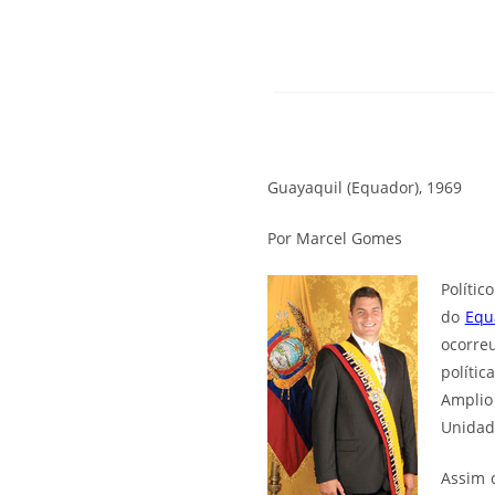
Guayaquil (Equador), 1969
Por Marcel Gomes
Políti
do
Equ
ocorre
polític
Amplio
Unidad
Assim 