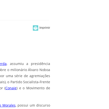
erda
, assumiu a presidência
obre o milionário Álvaro Noboa
por uma série de agremiações
is), o Partido Socialista-Frente
or (
Conaie
) e o Movimento de
o Morales
, possui um discurso