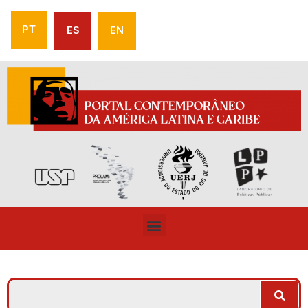
PT
ES
EN