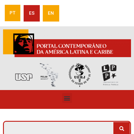
PT
ES
EN