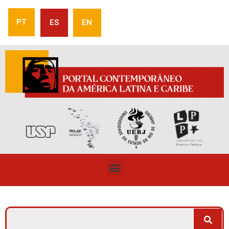
PT
ES
EN