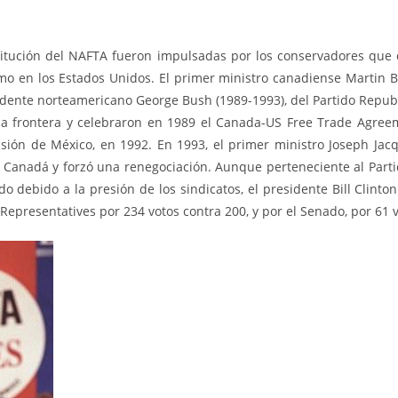
titución del NAFTA fueron impulsadas por los conservadores que d
o en los Estados Unidos. El primer ministro canadiense Martin B
idente norteamericano George Bush (1989-1993), del Partido Republ
a frontera y celebraron en 1989 el Canada-US Free Trade Agree
sión de México, en 1992. En 1993, el primer ministro Joseph Jacq
e Canadá y forzó una renegociación. Aunque perteneciente al Part
ado debido a la presión de los sindicatos, el presidente Bill Clinto
Representatives por 234 votos contra 200, y por el Senado, por 61 v