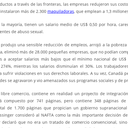
productos a través de las fronteras, las empresas redujeron sus cos
 instalaron más de 2.300
maquiladoras
, que emplean a 1,3 millone
 la mayoría, tienen un salario medio de US$ 0,50 por hora, care
uentes de abuso sexual.
produjo una sensible reducción de empleos, arrojó a la pobreza 
ia, eliminó más de 28.000 pequeñas empresas, que no podían compe
s a aceptar salarios más bajos que el mínimo nacional de US$ 3
74%, mientras los salarios disminuían el 30%. Los trabajadores
sufrir violaciones en sus derechos laborales. A su vez, Canadá p
des se agravaron y vio amenazados sus programas sociales y de p
l libre comercio, contiene en realidad un proyecto de integració
está compuesto por 741 páginas, pero contiene 348 páginas de
tal de 1.700 páginas que propician un gobierno supranacional 
issinger consideró al NAFTA como la más importante decisión d
 declaró que no era un tratado de comercio convencional, sino