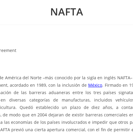
NAFTA
greement
de América del Norte –más conocido por la sigla en inglés NAFTA
nt, acordado en 1989, con la inclusión de
México
.
Firmado en 19
ación de las barreras aduaneras entre los tres países signatar
en diversas categorías de manufacturas, incluidos vehícul
ricultura. Quedó establecido un plazo de diez años, a cont
, de modo que en 2004 dejaran de existir barreras comerciales ent
 a las economías de los países involucrados e impedir que otros p
TA previó una cierta apertura comercial, con el fin de permitir e