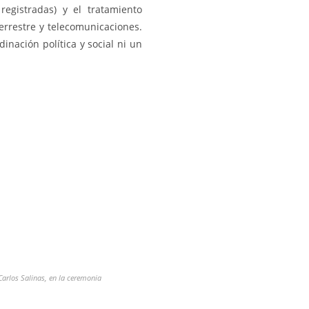
egistradas) y el tratamiento
terrestre y telecomunicaciones.
inación política y social ni un
Carlos Salinas, en la ceremonia