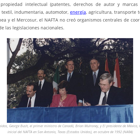
propiedad intelectual (patentes, derechos de autor y marcas r
 textil, indumentaria, automotor,
energía
, agricultura, transporte 
pea y el
Mercosur
, el NAFTA no creó organismos centrales de coord
e las legislaciones nacionales.
nidos, George Bush, el primer ministro de Canadá, Brian Mulroney, y El presidente de México, 
inicial del NAFTA en San Antonio, Texas (Estados Unidos), en octubre de 1992 (NARA)