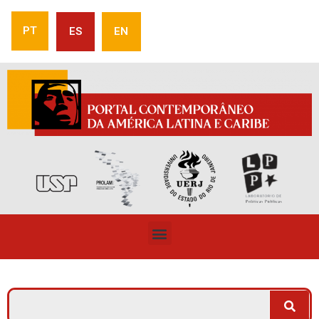
PT
ES
EN