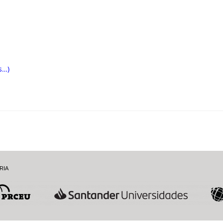
s…)
RIA