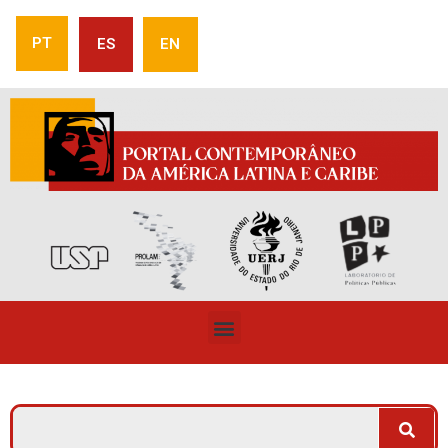
PT
ES
EN