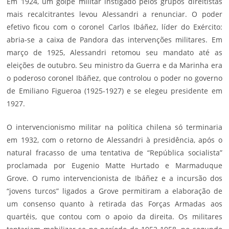
Em 1924, um golpe militar instigado pelos grupos direitistas
mais recalcitrantes levou Alessandri a renunciar. O poder
efetivo ficou com o coronel Carlos Ibáñez, líder do Exército:
abria-se a caixa de Pandora das intervenções militares. Em
março de 1925, Alessandri retomou seu mandato até as
eleições de outubro. Seu ministro da Guerra e da Marinha era
o poderoso coronel Ibáñez, que controlou o poder no governo
de Emiliano Figueroa (1925-1927) e se elegeu presidente em
1927.
O intervencionismo militar na política chilena só terminaria
em 1932, com o retorno de Alessandri à presidência, após o
natural fracasso de uma tentativa de “República socialista”
proclamada por Eugenio Matte Hurtado e Marmaduque
Grove. O rumo intervencionista de Ibáñez e a incursão dos
“jovens turcos” ligados a Grove permitiram a elaboração de
um consenso quanto à retirada das Forças Armadas aos
quartéis, que contou com o apoio da direita. Os militares