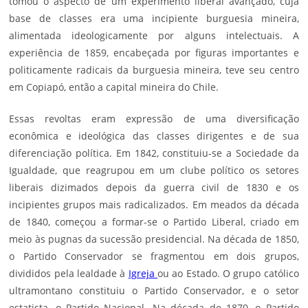
tomou o aspecto de um experimento liberal avançado, cuja
base de classes era uma incipiente burguesia mineira,
alimentada ideologicamente por alguns intelectuais. A
experiência de 1859, encabeçada por figuras importantes e
politicamente radicais da burguesia mineira, teve seu centro
em Copiapó, então a capital mineira do Chile.
Essas revoltas eram expressão de uma diversificação
econômica e ideológica das classes dirigentes e de sua
diferenciação política. Em 1842, constituiu-se a Sociedade da
Igualdade, que reagrupou em um clube político os setores
liberais dizimados depois da guerra civil de 1830 e os
incipientes grupos mais radicalizados. Em meados da década
de 1840, começou a formar-se o Partido Liberal, criado em
meio às pugnas da sucessão presidencial. Na década de 1850,
o Partido Conservador se fragmentou em dois grupos,
divididos pela lealdade à
Igreja
ou ao Estado. O grupo católico
ultramontano constituiu o Partido Conservador, e o setor
estatista, o Partido Nacional. Na década de 1870, o Partido