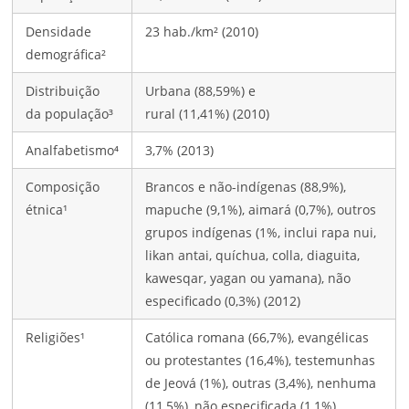
Densidade
23 hab./km² (2010)
demográfica²
Distribuição
Urbana (88,59%) e
da população³
rural (11,41%) (2010)
Analfabetismo⁴
3,7% (2013)
Composição
Brancos e não-indígenas (88,9%),
étnica¹
mapuche (9,1%), aimará (0,7%), outros
grupos indígenas (1%, inclui rapa nui,
likan antai, quíchua, colla, diaguita,
kawesqar, yagan ou yamana), não
especificado (0,3%) (2012)
Religiões¹
Católica romana (66,7%), evangélicas
ou protestantes (16,4%), testemunhas
de Jeová (1%), outras (3,4%), nenhuma
(11,5%), não especificada (1,1%)