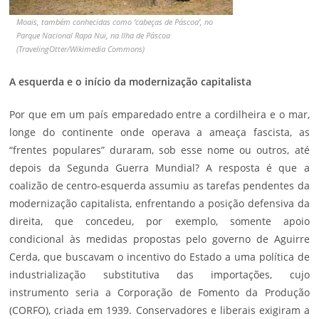
Moais, também conhecidas como ‘cabeças de Páscoa’, no
Parque Nacional Rapa Nui, na Ilha de Páscoa
(TravelingOtter/Wikimedia Commons)
A esquerda e o início da modernização capitalista
Por que em um país emparedado entre a cordilheira e o mar,
longe do continente onde operava a ameaça fascista, as
“frentes populares” duraram, sob esse nome ou outros, até
depois da Segunda Guerra Mundial? A resposta é que a
coalizão de centro-esquerda assumiu as tarefas pendentes da
modernização capitalista, enfrentando a posição defensiva da
direita, que concedeu, por exemplo, somente apoio
condicional às medidas propostas pelo governo de Aguirre
Cerda, que buscavam o incentivo do Estado a uma política de
industrialização substitutiva das importações, cujo
instrumento seria a Corporação de Fomento da Produção
(CORFO), criada em 1939. Conservadores e liberais exigiram a