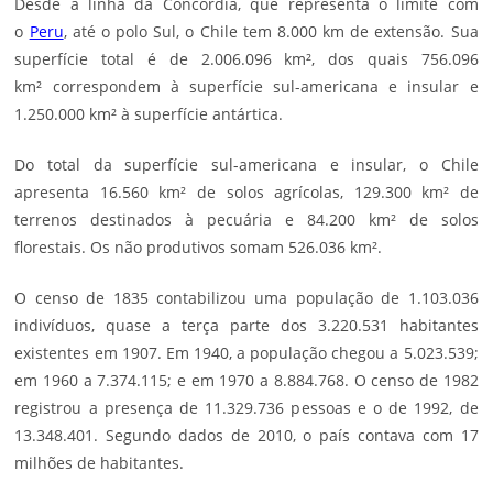
Desde a linha da Concórdia, que representa o limite com
o
Peru
, até o polo Sul, o Chile tem 8.000 km de extensão. Sua
superfície total é de 2.006.096 km², dos quais 756.096
km² correspondem à superfície sul-americana e insular e
1.250.000 km² à superfície antártica.
Do total da superfície sul-americana e insular, o Chile
apresenta 16.560 km² de solos agrícolas, 129.300 km² de
terrenos destinados à pecuária e 84.200 km² de solos
florestais. Os não produtivos somam 526.036 km².
O censo de 1835 contabilizou uma população de 1.103.036
indivíduos, quase a terça parte dos 3.220.531 habitantes
existentes em 1907. Em 1940, a população chegou a 5.023.539;
em 1960 a 7.374.115; e em 1970 a 8.884.768. O censo de 1982
registrou a presença de 11.329.736 pessoas e o de 1992, de
13.348.401. Segundo dados de 2010, o país contava com 17
milhões de habitantes.