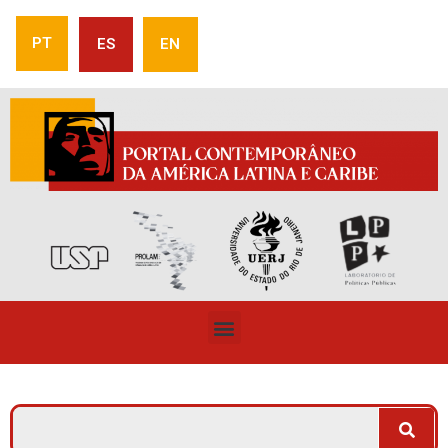
PT
ES
EN