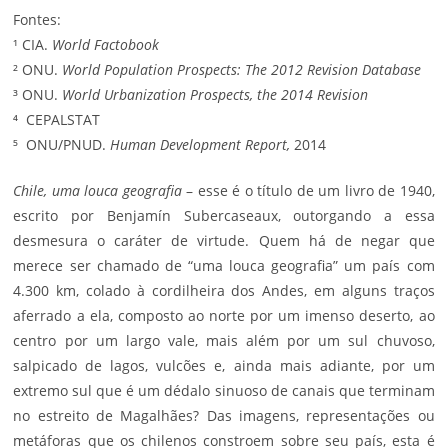
Fontes:
¹ CIA.
World Factobook
² ONU.
World Population Prospects: The 2012 Revision Database
³ ONU.
World Urbanization Prospects, the 2014 Revision
⁴ CEPALSTAT
⁵ ONU/PNUD.
Human Development Report,
2014
Chile, uma louca geografia
– esse é o título de um livro de 1940,
escrito por Benjamín Subercaseaux, outorgando a essa
desmesura o caráter de virtude. Quem há de negar que
merece ser chamado de “uma louca geografia” um país com
4.300 km, colado à cordilheira dos Andes, em alguns traços
aferrado a ela, composto ao norte por um imenso deserto, ao
centro por um largo vale, mais além por um sul chuvoso,
salpicado de lagos, vulcões e, ainda mais adiante, por um
extremo sul que é um dédalo sinuoso de canais que terminam
no estreito de Magalhães? Das imagens, representações ou
metáforas que os chilenos constroem sobre seu país, esta é