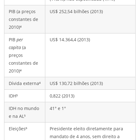
PIB (a preços
US$ 252,54 bilhões (2013)
constantes de
2010)⁴
PIB
per
US$ 14.364,4 (2013)
capita
(a
preços
constantes de
2010)⁴
Dívida externa⁴
US$ 130,72 bilhões (2013)
IDH⁵
0,822 (2013)
IDH no mundo
41° e 1°
e na AL⁵
Eleições⁶
Presidente eleito diretamente para
mandato de 4 anos, sem direito a