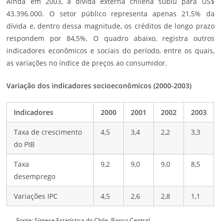
Ainda em 2003, a dívida externa chilena subiu para US$
43.396.000. O setor público representa apenas 21,5% da
dívida e, dentro dessa magnitude, os créditos de longo prazo
respondem por 84,5%. O quadro abaixo, registra outros
indicadores econômicos e sociais do período, entre os quais,
as variações no índice de preços ao consumidor.
Variação dos indicadores socioeconômicos (2000-2003)
Indicadores
2000
2001
2002
2003
Taxa de crescimento
4,5
3,4
2,2
3,3
do PIB
Taxa
9,2
9,0
9,0
8,5
desemprego
Variações IPC
4,5
2,6
2,8
1,1
Fonte: Síntese Estatística do Chile. Banco Central.