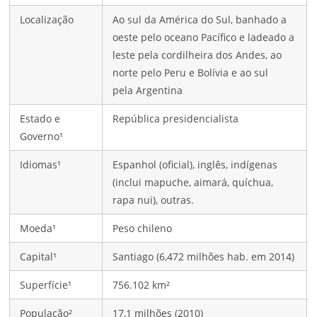
Localização
Ao sul da América do Sul, banhado a
oeste pelo oceano Pacífico e ladeado a
leste pela cordilheira dos Andes, ao
norte pelo Peru e Bolívia e ao sul
pela Argentina
Estado e
República presidencialista
Governo¹
Idiomas¹
Espanhol (oficial), inglês, indígenas
(inclui mapuche, aimará, quíchua,
rapa nui), outras.
Moeda¹
Peso chileno
Capital¹
Santiago (6,472 milhões hab. em 2014)
Superfície¹
756.102 km²
População²
17,1 milhões (2010)