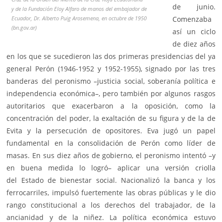
de junio.
y de la Fundación Eloy Alfaro de manos del embajador de
Ecuador, Dr. Alberto Puig Arosemena, en octubre de 1950
Comenzaba
(bn.gov.ar)
así un ciclo
de diez años
en los que se sucedieron las dos primeras presidencias del ya
general Perón (1946-1952 y 1952-1955), signado por las tres
banderas del peronismo –justicia social, soberanía política e
independencia económica–, pero también por algunos rasgos
autoritarios que exacerbaron a la oposición, como la
concentración del poder, la exaltación de su figura y de la de
Evita y la persecución de opositores. Eva jugó un papel
fundamental en la consolidación de Perón como líder de
masas. En sus diez años de gobierno, el peronismo intentó –y
en buena medida lo logró– aplicar una versión criolla
del Estado de bienestar social. Nacionalizó la banca y los
ferrocarriles, impulsó fuertemente las obras públicas y le dio
rango constitucional a los derechos del trabajador, de la
ancianidad y de la niñez. La política económica estuvo