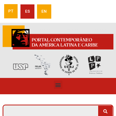
PT
ES
EN