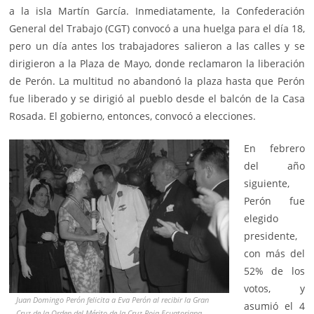
a la isla Martín García. Inmediatamente, la Confederación
General del Trabajo (CGT) convocó a una huelga para el día 18,
pero un día antes los trabajadores salieron a las calles y se
dirigieron a la Plaza de Mayo, donde reclamaron la liberación
de Perón. La multitud no abandonó la plaza hasta que Perón
fue liberado y se dirigió al pueblo desde el balcón de la Casa
Rosada. El gobierno, entonces, convocó a elecciones.
En febrero
del año
siguiente,
Perón fue
elegido
presidente,
con más del
52% de los
votos, y
Juan Domingo Perón felicita a Eva Perón al recibir la Gran
asumió el 4
Cruz de la Orden del Mérito de la Cruz Roja Ecuatoriana