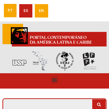
PT
ES
EN