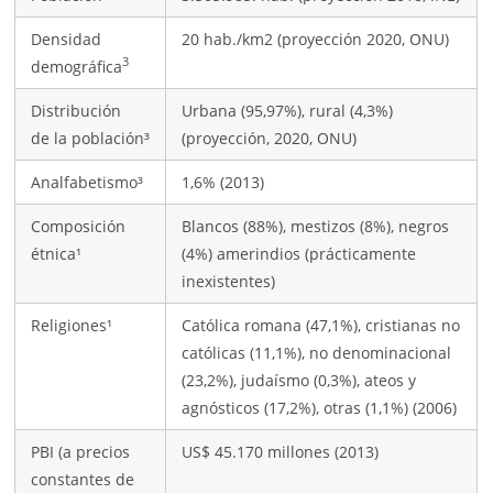
Densidad
20 hab./km2 (proyección 2020, ONU)
3
demográfica
Distribución
Urbana (95,97%), rural (4,3%)
de la población³
(proyección, 2020, ONU)
Analfabetismo³
1,6% (2013)
Composición
Blancos (88%), mestizos (8%), negros
étnica¹
(4%) amerindios (prácticamente
inexistentes)
Religiones¹
Católica romana (47,1%), cristianas no
católicas (11,1%), no denominacional
(23,2%), judaísmo (0,3%), ateos y
agnósticos (17,2%), otras (1,1%) (2006)
PBI (a precios
US$ 45.170 millones (2013)
constantes de