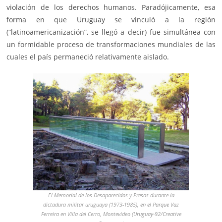
violación de los derechos humanos. Paradójicamente, esa
forma en que Uruguay se vinculó a la región
(“latinoamericanización”, se llegó a decir) fue simultánea con
un formidable proceso de transformaciones mundiales de las
cuales el país permaneció relativamente aislado.
El Memorial de los Desaparecidos y Presos durante la
dictadura militar uruguaya (1973-1985), en el Parque Vaz
Ferreira en Villa del Cerro, Montevideo (Uruguay-92/Creative