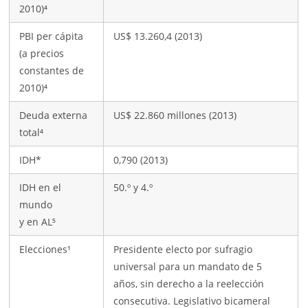
2010)⁴
PBI per cápita
US$ 13.260,4 (2013)
(a precios
constantes de
2010)⁴
Deuda externa
US$ 22.860 millones (2013)
total⁴
IDH*
0,790 (2013)
IDH en el
50.º y 4.º
mundo
y en AL⁵
Elecciones¹
Presidente electo por sufragio
universal para un mandato de 5
años, sin derecho a la reelección
consecutiva. Legislativo bicameral