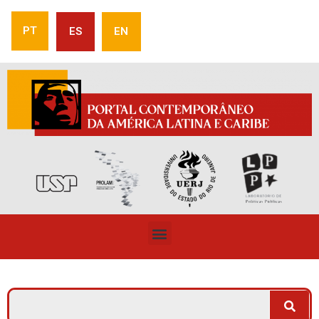
PT
ES
EN