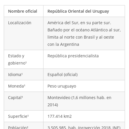
Nombre oficial
República Oriental del Uruguay
Localización
América del Sur, en su parte sur.
Bañado por el océano Atlántico al sur,
limita al norte con Brasil y al oeste
con la Argentina
Estado y
República presidencialista
gobierno¹
Idioma¹
Español (oficial)
Moneda¹
Peso uruguayo
Capital¹
Montevideo (1,6 millones hab. en
2014)
Superficie¹
177.414 km2
Población²
3.505.985. hab. (proyección 2018, INE)