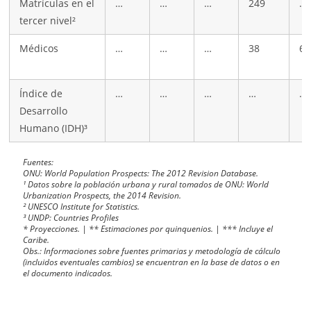
Matrículas en el
…
…
…
249
…
tercer nivel²
Médicos
…
…
…
38
60
Índice de
…
…
…
…
…
Desarrollo
Humano (IDH)³
Fuentes:
ONU:
World Population Prospects: The 2012 Revision Database.
¹ Datos sobre la población urbana y rural tomados de ONU:
World
Urbanization Prospects, the 2014 Revision.
² UNESCO
Institute for Statistics.
³ UNDP:
Countries Profiles
* Proyecciones. | ** Estimaciones por quinquenios. | *** Incluye el
Caribe.
Obs.: Informaciones sobre fuentes primarias y metodología de cálculo
(incluidos eventuales cambios) se encuentran en la base de datos o en
el documento indicados.