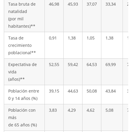
Tasa bruta de
46,98
45,93
37,07
33,34
26
natalidad
(por mil
habitantes)**
Tasa de
0,91
1,38
1,05
1,38
1,
crecimiento
poblacional**
Expectativa de
52,55
59,42
64,53
69,99
71
vida
(años)**
Población entre
39,15
44,63
50,08
43,84
36
0 y 14 años (%)
Población con
3,83
4,29
4,62
5,08
7,
más
de 65 años (%)