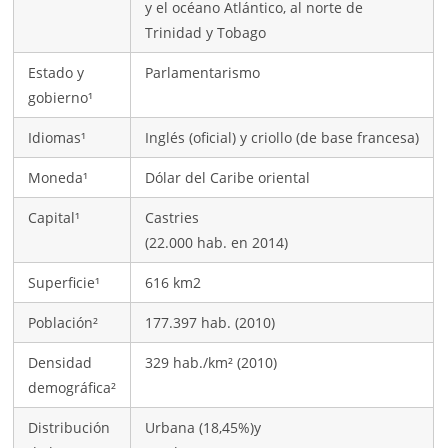
y el océano Atlántico, al norte de
Trinidad y Tobago
Estado y
Parlamentarismo
gobierno¹
Idiomas¹
Inglés (oficial) y criollo (de base francesa)
Moneda¹
Dólar del Caribe oriental
Capital¹
Castries
(22.000 hab. en 2014)
Superficie¹
616 km2
Población²
177.397 hab. (2010)
Densidad
329 hab./km² (2010)
demográfica²
Distribución
Urbana (18,45%)y