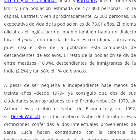
Vicente y las Granadinas
al sur, y
Barbados
al este. Tiene 616
km2 y una población estimada de 177.300 personas. En la
capital, Castries, viven aproximadamente 22.000 personas. La
expectativa de vida de la población es de 73,61 años. El idioma
oficial es el inglés, pero el pueblo también habla un dialecto
local, el
patois
, una mezcla de francés con idiomas africanos,
pues casi el 85% de la población está compuesta de
descendientes de esclavos. El resto de la población se divide
entre mestizos (10,9%), descendientes de inmigrantes de la
India (2,2%) y tan sólo el 1% de blancos.
A pesar de ser pequeña e independiente hace menos de
treinta años –desde 1979–, ya consiguió que dos de sus
ciudadanos sean agraciados con el Premio Nobel. En 1979, sir
Arthur Lewis recibió el Nobel de Economía y, en 1992,
sir
Derek Walcott
, escritor, recibió el Nobel de Literatura. Esas
distinciones conferidas a dos intelectuales provenientes de
Santa Lucía hacen contrapunto con la carencia de
instituciones de enseñanza en la isla hasta por lo menos la