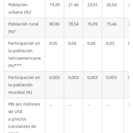
Población
19,20
21,46
23,91
26,54
29
urbana (%)¹
Población rural
80,80
78,54
76,09
73,46
70
(%)¹
Participación en
0,05
0,04
0,04
0,03
0,
la población
latinoamericana
(%)***
Participación en
0,003
0,003
0,003
0,003
0,
la población
mundial (%)
PBI (en millones
…
…
…
…
78
de US$
a precios
constantes de