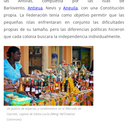
las Antillas, compuesta por las islas de
Barlovento,
Antigua
,
Nevis
y
Anguila
, con una Constitución
propia. La Federación tenía como objetivo permitir que las
pequeñas islas enfrentaran en conjunto las dificultades
propias de su tamaño, pero las diferencias políticas hicieron
que cada colonia buscara la independencia individualmente.
Un puesto de especias y condimentos en el Mercado de
Castries, capital de Santa Lucía (Meng He/Creative
Commons)