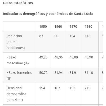
Datos estadísticos
Indicadores demográficos y económicos de Santa Lucía
1950
1960
1970
1980
19
Población
83
90
104
118
13
(en mil
habitantes)
• Sexo
49,28
48,06
48,09
48,90
49
masculino (%)
• Sexo femenino
50,72
51,94
51,91
51,10
50
(%)
Densidad
154
167
193
219
25
demográfica
(hab./km²)