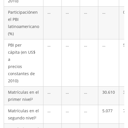
2010)
Participaciónen
…
…
…
…
0,
el PBI
latinoamericano
(%)
PBI per
…
…
…
…
5.
cápita (en US$
a
precios
constantes de
2010)
Matrículas en el
…
…
…
30.610
33
primer nivel²
Matrículas en el
…
…
…
5.077
7.
segundo nivel²