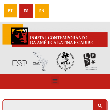
PT
ES
EN