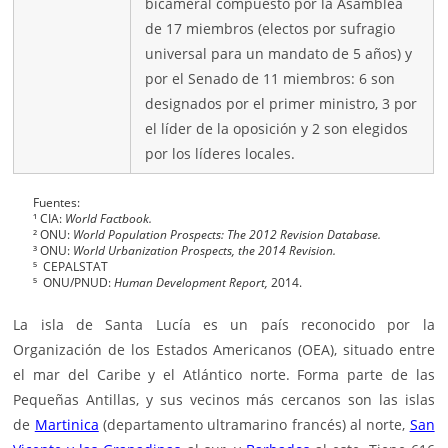
bicameral compuesto por la Asamblea
de 17 miembros (electos por sufragio
universal para un mandato de 5 años) y
por el Senado de 11 miembros: 6 son
designados por el primer ministro, 3 por
el líder de la oposición y 2 son elegidos
por los líderes locales.
Fuentes:
¹ CIA:
World Factbook.
² ONU:
World Population Prospects: The 2012 Revision Database.
³ ONU:
World Urbanization Prospects, the 2014 Revision.
⁵ CEPALSTAT
⁵ ONU/PNUD:
Human Development Report,
2014.
La isla de Santa Lucía es un país reconocido por la
Organización de los Estados Americanos (
OEA
), situado entre
el mar del Caribe y el Atlántico norte. Forma parte de las
Pequeñas Antillas, y sus vecinos más cercanos son las islas
de
Martinica
(departamento ultramarino francés) al norte,
San