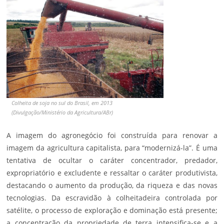
Colheita de soja no sul do Brasil, em 2013
(Divulgação/Ministério da Agricultura/ABr)
A imagem do agronegócio foi construída para renovar a
imagem da agricultura capitalista, para “modernizá-la”. É uma
tentativa de ocultar o caráter concentrador, predador,
expropriatório e excludente e ressaltar o caráter produtivista,
destacando o aumento da produção, da riqueza e das novas
tecnologias. Da escravidão à colheitadeira controlada por
satélite, o processo de exploração e dominação está presente;
a concentração da propriedade de terra intensifica-se e a