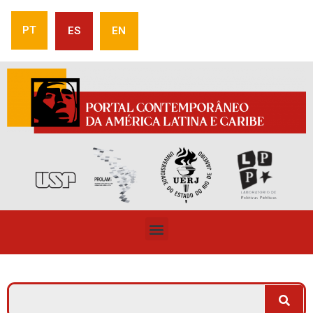
PT
ES
EN