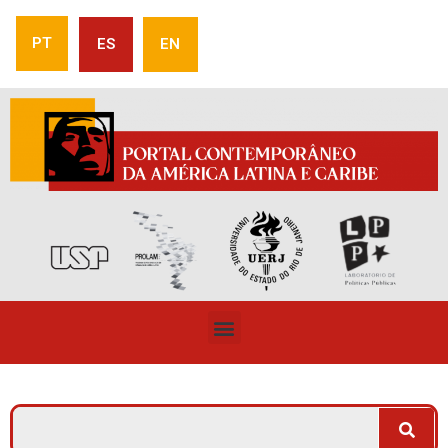
PT
ES
EN