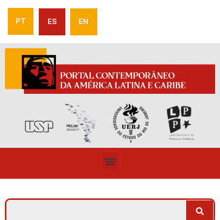
PT
ES
EN