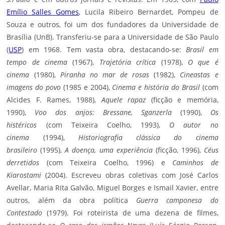
Emílio Salles Gomes
, Lucila Ribeiro Bernardet, Pompeu de
Souza e outros, foi um dos fundadores da Universidade de
Brasília (UnB). Transferiu-se para a Universidade de São Paulo
(
USP
) em 1968. Tem vasta obra, destacando-se:
Brasil em
tempo de cinema
(1967),
Trajetória crítica
(1978),
O que é
cinema
(1980),
Piranha no mar de rosas
(1982),
Cineastas e
imagens do povo
(1985 e 2004),
Cinema e história do Brasil
(com
Alcides F. Rames, 1988),
Aquele rapaz
(ficção e memória,
1990),
Voo dos anjos: Bressane, Sganzerla
(1990),
Os
histéricos
(com Teixeira Coelho, 1993),
O autor no
cinema
(1994),
Historiografia clássica do cinema
brasileiro
(1995),
A doença, uma experiência
(ficção, 1996),
Céus
derretidos
(com Teixeira Coelho, 1996) e
Caminhos de
Kiarostami
(2004). Escreveu obras coletivas com José Carlos
Avellar, Maria Rita Galvão, Miguel Borges e Ismail Xavier, entre
outros, além da obra política
Guerra camponesa do
Contestado
(1979). Foi roteirista de uma dezena de filmes,