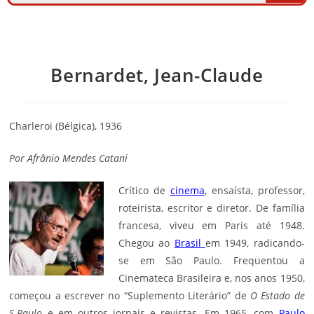
Bernardet, Jean-Claude
Charleroi (Bélgica), 1936
Por
Afrânio Mendes Catani
Crítico de
cinema
, ensaísta, professor,
roteirista, escritor e diretor. De família
francesa, viveu em Paris até 1948.
Chegou ao
Brasil
em 1949, radicando-
se em São Paulo. Frequentou a
Cinemateca Brasileira e, nos anos 1950,
começou a escrever no “Suplemento Literário” de
O Estado de
S.Paulo
e em outros jornais e revistas. Em 1965, com
Paulo