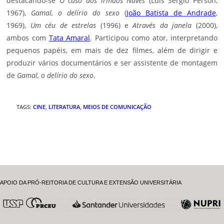
destacando-se
O caso dos irmãos Naves
(Luís Sérgio Person,
1967),
Gamal, o delírio do sexo
(
João Batista de Andrade
,
1969),
Um céu de estrelas
(1996) e
Através da janela
(2000),
ambos com
Tata Amaral
. Participou como ator, interpretando
pequenos papéis, em mais de dez filmes, além de dirigir e
produzir vários documentários e ser assistente de montagem
de
Gamal, o delírio do sexo
.
TAGS
:
CINE
,
LITERATURA
,
MEIOS DE COMUNICAÇÃO
APOIO DA PRÓ-REITORIA DE CULTURA E EXTENSÃO UNIVERSITÁRIA