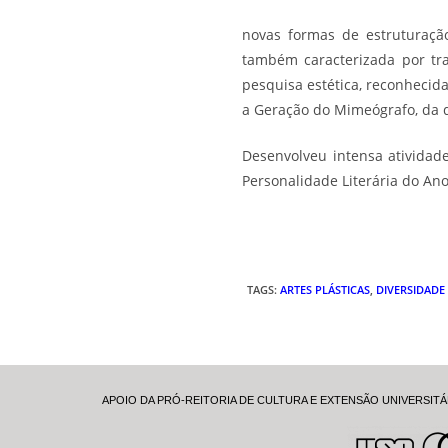
novas formas de estruturaçã
também caracterizada por tr
pesquisa estética, reconhecid
a Geração do Mimeógrafo, da q
Desenvolveu intensa atividade
Personalidade Literária do An
TAGS
:
ARTES PLÁSTICAS
,
DIVERSIDADE
APOIO DA PRÓ-REITORIA DE CULTURA E EXTENSÃO UNIVERSITÁ