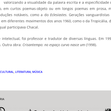
valorizando a visualidade da palavra escrita e a especificidade
o, em curtos poemas-objeto ou em longos poemas em prosa, ma
aduções notáveis, como a do
Eclesiastes
. Gerações vanguardistas
a em diferentes movimentos dos anos 1960, como o da Tropicália, 
ual participava Chacal.
 intelectual, foi professor e tradutor de diversas línguas. Em 19
o. Outra obra:
Crisantempo: no espaço curvo nasce um
(1998).
 CULTURAL
,
LITERATURA
,
MÚSICA
RIA