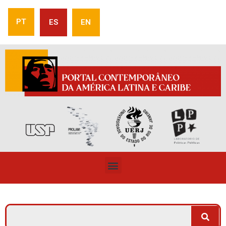
PT
ES
EN