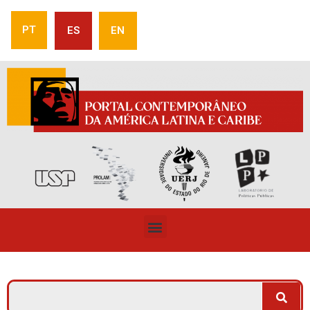
PT
ES
EN