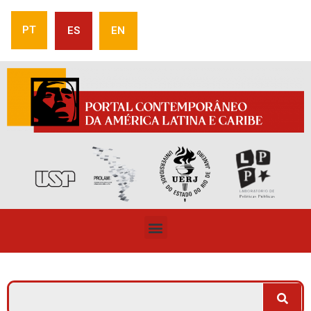
PT
ES
EN