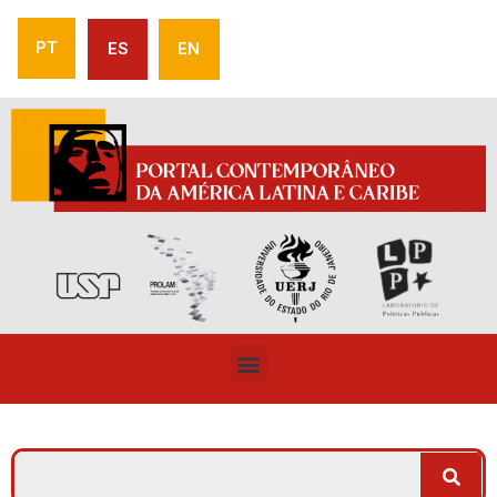
PT
ES
EN