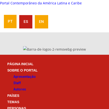
Portal Contemporâneo da América Latina e Caribe
PT
ES
EN
PÁGINA INICIAL
SOBRE O PORTAL
Apresentação
Staff
Autores
PAÍSES
TEMAS
PERSONAS