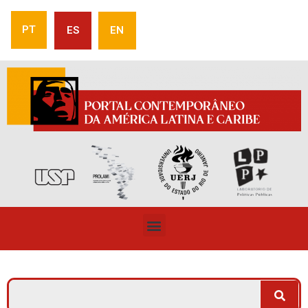
PT
ES
EN