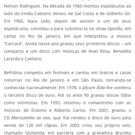
Nelson Rodrigues. Na década de 1960 montou espetáculos ao
lado do irmão
Caetano Veloso
, de
Gal Costa
e de
Gilberto Gil
.
Em 1965, Nara Leão, depois de assistir a um de seus
espetáculos, convidou-a para substituí-la no show
Opinião
, em
cartaz no Rio de Janeiro, em que interpretou a música
“Carcará”. Ainda nesse ano gravou seus primeiros discos – um
compacto e um disco com músicas de Noel Rosa, Benedito
Lacerda e Caetano.
Bethânia competiu em festivais e cantou em teatros e casas
noturnas no Rio de Janeiro e em São Paulo, tornando-se
conhecida nacionalmente. Em 1978, o álbum
Álibi
lhe conferiu
o terceiro disco de ouro. Até os anos 90 gravou discos tidos
como intimistas. Em 1993, retomou o romantismo com as
músicas de Erasmo e
Roberto Carlos
. Em 2001, gravou o
CD
Maricotinha ao vivo
, que lhe rendeu o disco de ouro pela
venda de 120 mil cópias. Em 2003, criou seu próprio selo,
chamado Quitanda, em parceria com a gravadora Biscoito