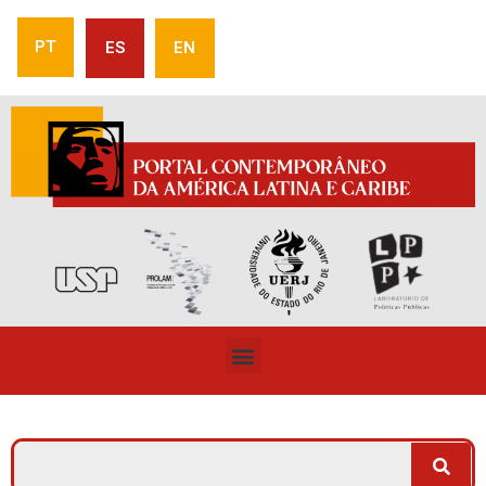
PT
ES
EN