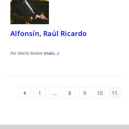
Alfonsín, Raúl Ricardo
Por
María Seoane
(mais…)
1
…
8
9
10
11