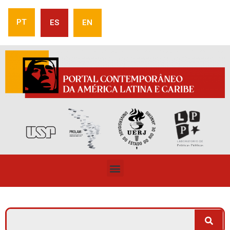
PT
ES
EN