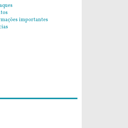
aques
tos
rmações importantes
cias